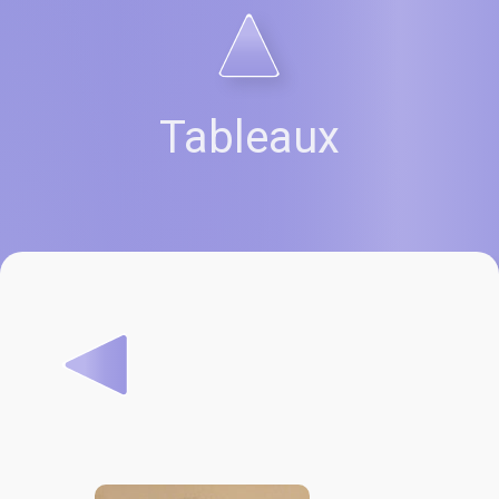
Tableaux